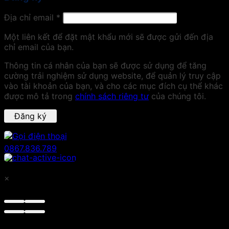
Địa chỉ email
*
Một liên kết để đặt mật khẩu mới sẽ được gửi đến địa
chỉ email của bạn.
Thông tin cá nhân của bạn sẽ được sử dụng để tăng
cường trải nghiệm sử dụng website, để quản lý truy cập
vào tài khoản của bạn, và cho các mục đích cụ thể khác
được mô tả trong
chính sách riêng tư
của chúng tôi.
Đăng ký
0867.836.789
×