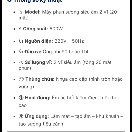
💧
Model:
Máy phun sương siêu âm 2 vĩ (20
mắt)
⚡
Công suất:
600W
🔌
Nguồn điện:
220V – 50Hz
💦
Đầu ra:
Ống phi 90 hoặc 114
🧊
Số lượng vĩ:
2 vĩ siêu âm (tổng 20 mắt
phun)
📦
Thùng chứa:
Nhựa cao cấp (hình tròn hoặc
vuông)
🔇
Hoạt động:
Êm ái, tiết kiệm điện, tuổi thọ
cao
🌍
Ứng dụng:
Làm mát – tạo ẩm – khử khuẩn –
tạo sương tiểu cảnh