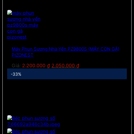
Máy Phun Sương Nhà Yến PZ9800S (MÁY CON GÀ)
PIZONEST
Giá
Giá
Giá:
2.200.000
₫
2.050.000
₫
gốc
hiện
-33%
là:
tại
2.200.000 ₫.
là:
2.050.000 ₫.