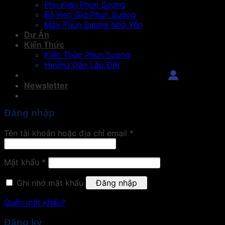
Phụ Kiện Phun Sương
Bộ Hẹn Giờ Phun Sương
Máy Phun Sương Nhà Yến
Dự Án
Kiến Thức
Kiến Thức Phun Sương
Hướng Dẫn Lắp Đặt
Đăng Nhập
Newsletter
Đăng nhập
Tên tài khoản hoặc địa chỉ email
*
Mật khẩu
*
Ghi nhớ mật khẩu
Đăng nhập
Quên mật khẩu?
Đăng ký