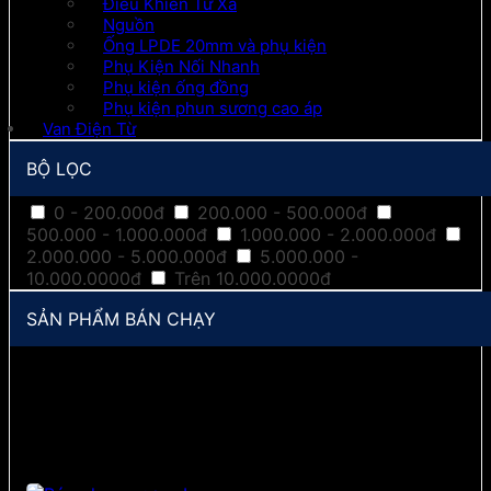
Điều Khiển Từ Xa
Nguồn
Ống LPDE 20mm và phụ kiện
Phụ Kiện Nối Nhanh
Phụ kiện ống đồng
Phụ kiện phun sương cao áp
Van Điện Từ
BỘ LỌC
0 - 200.000đ
200.000 - 500.000đ
500.000 - 1.000.000đ
1.000.000 - 2.000.000đ
2.000.000 - 5.000.000đ
5.000.000 -
10.000.0000đ
Trên 10.000.0000đ
SẢN PHẨM BÁN CHẠY