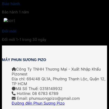
Bảo hành
Bảo hành 1 năm
Đổi mới
Đổi mới 1-1 trong 30 ngày
MÁY PHUN SƯƠNG PIZO
Công Ty TNHH Thương Mại - Xuất Nhập Khẩu
Pizonest
Địa chỉ:
694/48 QL1A, Phường Thạnh Lộc, Quận 12,
TP HCM
Mã Số Thuế: 0318149932
Hotline: 08 6783 6789
Email: phunsuongpizo@gmail.com
Đường đến Phun Sương Pizo