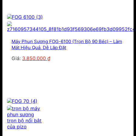
Máy Phun Sương FOG-6100 (Trọn Bộ 90 Béc) – Làm
Mát Hiệu Quả, Dễ Lắp Đặt
Giá
Giá
Giá:
3.850.000
₫
gốc
hiện
là:
tại
4.100.000 ₫.
là:
3.850.000 ₫.