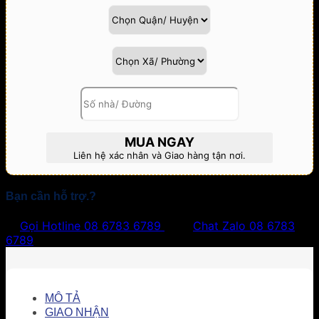
MUA NGAY
Liên hệ xác nhân và Giao hàng tận nơi.
Bạn cần hỗ trợ.?
Gọi Hotline
08 6783 6789
Chat Zalo
08 6783
6789
MÔ TẢ
GIAO NHẬN