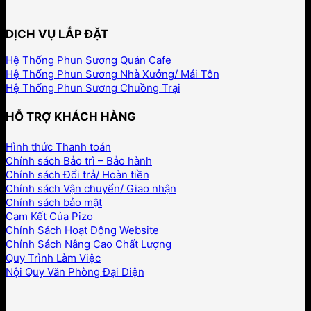
DỊCH VỤ LẮP ĐẶT
Hệ Thống Phun Sương Quán Cafe
Hệ Thống Phun Sương Nhà Xưởng/ Mái Tôn
Hệ Thống Phun Sương Chuồng Trại
HỖ TRỢ KHÁCH HÀNG
Hình thức Thanh toán
Chính sách Bảo trì – Bảo hành
Chính sách Đổi trả/ Hoàn tiền
Chính sách Vận chuyển/ Giao nhận
Chính sách bảo mật
Cam Kết Của Pizo
Chính Sách Hoạt Động Website
Chính Sách Nâng Cao Chất Lượng
Quy Trình Làm Việc
Nội Quy Văn Phòng Đại Diện