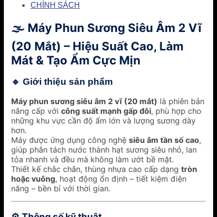
CHÍNH SÁCH
Máy Phun Sương Siêu Âm 2 Vĩ
🌫️
(20 Mắt) – Hiệu Suất Cao, Làm
Mát & Tạo Ẩm Cực Mịn
🔹 Giới thiệu sản phẩm
Máy phun sương siêu âm 2 vĩ (20 mắt)
là phiên bản
nâng cấp với
công suất mạnh gấp đôi
, phù hợp cho
những khu vực cần độ ẩm lớn và lượng sương dày
hơn.
Máy được ứng dụng công nghệ
siêu âm tần số cao
,
giúp phân tách nước thành hạt sương siêu nhỏ, lan
tỏa nhanh và đều mà không làm ướt bề mặt.
Thiết kế chắc chắn, thùng nhựa cao cấp dạng
tròn
hoặc vuông
, hoạt động ổn định – tiết kiệm điện
năng – bền bỉ với thời gian.
Thông số kỹ thuật
⚙️