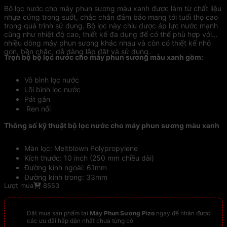
Bộ lọc nước cho máy phun sương màu xanh được làm từ chất liệu
nhựa cứng trong suốt, chắc chắn đảm bảo mang tới tuổi thọ cao
trong quá trình sử dụng. Bộ lọc này chịu được áp lực nước mạnh
cũng như nhiệt độ cao, thiết kế đa dụng để có thể phù hợp với
nhiều dòng máy phun sương khác nhau và còn có thiết kế nhỏ
gọn, bền chắc, dễ dàng lắp đặt và sử dụng.
Trọn bộ bộ lọc nước cho máy phun sương màu xanh gồm:
Vỏ bình lọc nước
Lõi bình lọc nước
Pát gắn
Ren nối
Thông số kỹ thuật bộ lọc nước cho máy phun sương màu xanh
Màn lọc: Meltblown Polypropylene
Kích thước: 10 inch (250 mm chiều dài)
Đường kính ngoài: 61mm
Đường kính trong: 33mm
Lượt mua
8553
Nặng: 135g
Đặt mua sản phẩm tại
Máy Phun Sương Pizo
ngay để nhận được
các ưu đãi hấp dẫn nhất chưa từng có