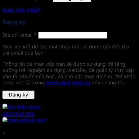
Quên mật khẩu?
Đăng ký
Địa chỉ email
*
Một liên kết để đặt mật khẩu mới sẽ được gửi đến địa
chỉ email của bạn.
Thông tin cá nhân của bạn sẽ được sử dụng để tăng
cường trải nghiệm sử dụng website, để quản lý truy cập
vào tài khoản của bạn, và cho các mục đích cụ thể khác
được mô tả trong
chính sách riêng tư
của chúng tôi.
Đăng ký
0867.836.789
×