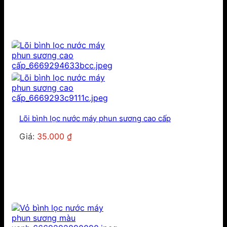
140.000 ₫.
là:
120.000 ₫.
Lõi bình lọc nước máy phun sương cao cấp
Giá:
35.000
₫