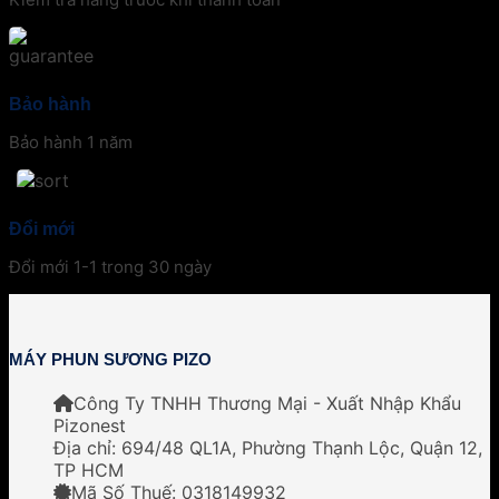
Bảo hành
Bảo hành 1 năm
Đổi mới
Đổi mới 1-1 trong 30 ngày
MÁY PHUN SƯƠNG PIZO
Công Ty TNHH Thương Mại - Xuất Nhập Khẩu
Pizonest
Địa chỉ:
694/48 QL1A, Phường Thạnh Lộc, Quận 12,
TP HCM
Mã Số Thuế: 0318149932