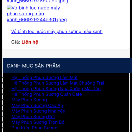
Vỏ bình lọc nước máy phun sương màu xanh
Giá:
Liên hệ
DANH MỤC SẢN PHẨM
Hệ Thống Phun Sương Làm Mát
Hệ Thống Phun Sương Làm Mát Chuồng Trại
Hệ Thống Phun Sương Nhà Xưởng Mái Tôn
Hệ Thống Phun Sương Quán Cafe
Máy Phun Sương
Máy Phun Sương Cao Áp
Máy Phun Sương Nhà Yến
Máy Phun Sương Rời
Máy Phun Sương Trọn Bộ
Phụ Kiện Phun Sương