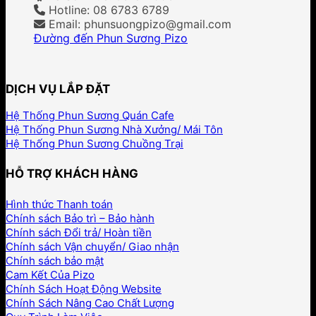
Hotline: 08 6783 6789
Email: phunsuongpizo@gmail.com
Đường đến Phun Sương Pizo
DỊCH VỤ LẮP ĐẶT
Hệ Thống Phun Sương Quán Cafe
Hệ Thống Phun Sương Nhà Xưởng/ Mái Tôn
Hệ Thống Phun Sương Chuồng Trại
HỖ TRỢ KHÁCH HÀNG
Hình thức Thanh toán
Chính sách Bảo trì – Bảo hành
Chính sách Đổi trả/ Hoàn tiền
Chính sách Vận chuyển/ Giao nhận
Chính sách bảo mật
Cam Kết Của Pizo
Chính Sách Hoạt Động Website
Chính Sách Nâng Cao Chất Lượng