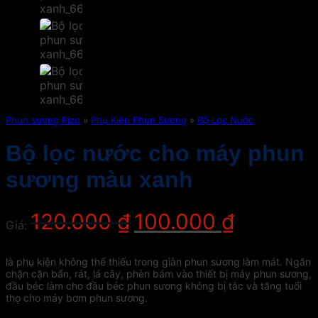
Phun sương Pizo
»
Phụ Kiện Phun Sương
»
Bộ Lọc Nước
Bộ lọc nước cho máy phun
sương màu xanh
Giá
Giá
120.000
₫
100.000
₫
Giá:
gốc
hiện
là:
tại
120.000 ₫.
là:
là phụ kiện không thể thiếu trong giàn phun sương làm mát. Ngăn
100.000 ₫.
chặn cặn bẩn, rát, lá cây, phèn bám vào thiết bị máy phun sương,
đầu béc làm cho đầu béc phun sương không bị tắc và tăng tuổi
thọ cho máy bơm phun sương.