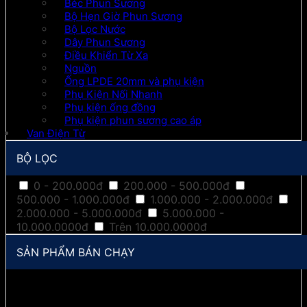
Béc Phun Sương
Bộ Hẹn Giờ Phun Sương
Bộ Lọc Nước
Dây Phun Sương
Điều Khiển Từ Xa
Nguồn
Ống LPDE 20mm và phụ kiện
Phụ Kiện Nối Nhanh
Phụ kiện ống đồng
Phụ kiện phun sương cao áp
Van Điện Từ
BỘ LỌC
0 - 200.000đ
200.000 - 500.000đ
500.000 - 1.000.000đ
1.000.000 - 2.000.000đ
2.000.000 - 5.000.000đ
5.000.000 -
10.000.0000đ
Trên 10.000.0000đ
SẢN PHẨM BÁN CHẠY