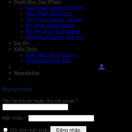
Danh Mục Sản Phẩm
Máy Phun Sương Trọn Bộ
Máy Phun Sương Rời
Máy Phun Sương Cao Áp
Phụ Kiện Phun Sương
Bộ Hẹn Giờ Phun Sương
Máy Phun Sương Nhà Yến
Dự Án
Kiến Thức
Kiến Thức Phun Sương
Hướng Dẫn Lắp Đặt
Đăng Nhập
Newsletter
Đăng nhập
Tên tài khoản hoặc địa chỉ email
*
Mật khẩu
*
Ghi nhớ mật khẩu
Đăng nhập