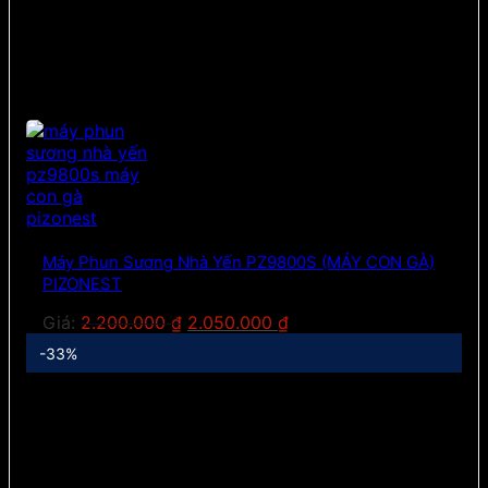
Máy Phun Sương Nhà Yến PZ9800S (MÁY CON GÀ)
PIZONEST
Giá
Giá
Giá:
2.200.000
₫
2.050.000
₫
gốc
hiện
-33%
là:
tại
2.200.000 ₫.
là:
2.050.000 ₫.