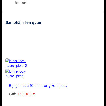
Bảo hành:
Sản phẩm liên quan
Bộ lọc nước 10inch trong kèm pass
Giá
Giá
Giá:
120.000
₫
gốc
hiện
là:
tại