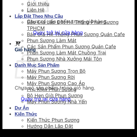
Giới thiệu
Liên Hệ
Lắp Đặt Theo Nhu Cầu
Chưa có sản phẩm trong giỏ hàng.
Báo Giá Lắp Đặt Hệ Thống Phun Sương
TPHCM
Quay trở lại cửa hàng
Báo Giá Hệ Thống Phun Sương Quán Cafe
Phun Sương Làm Mát
Các Sản Phẩm Phun Sương Quán Cafe
Giỏ hàng
Phun Sương Làm Mát Chuồng Trại
Phun Sương Nhà Xưởng Mái Tôn
Danh Mục Sản Phẩm
Máy Phun Sương Trọn Bộ
Máy Phun Sương Rời
Máy Phun Sương Cao Áp
Chưa có sản phẩm trong giỏ hàng.
Phụ Kiện Phun Sương
Bộ Hẹn Giờ Phun Sương
Quay trở lại cửa hàng
Máy Phun Sương Nhà Yến
Dự Án
Kiến Thức
Kiến Thức Phun Sương
Hướng Dẫn Lắp Đặt