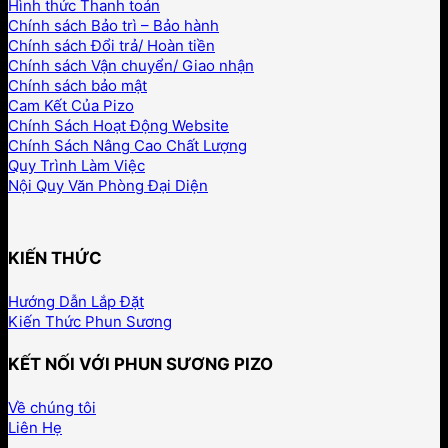
Hình thức Thanh toán
Chính sách Bảo trì – Bảo hành
Chính sách Đổi trả/ Hoàn tiền
Chính sách Vận chuyển/ Giao nhận
Chính sách bảo mật
Cam Kết Của Pizo
Chính Sách Hoạt Động Website
Chính Sách Nâng Cao Chất Lượng
Quy Trình Làm Việc
Nội Quy Văn Phòng Đại Diện
KIẾN THỨC
Hướng Dẫn Lắp Đặt
Kiến Thức Phun Sương
KẾT NỐI VỚI PHUN SƯƠNG PIZO
Về chúng tôi
Liên Hẹ