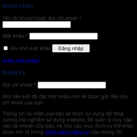
Đăng nhập
Tên tài khoản hoặc địa chỉ email
*
Mật khẩu
*
Ghi nhớ mật khẩu
Đăng nhập
Quên mật khẩu?
Đăng ký
Địa chỉ email
*
Một liên kết để đặt mật khẩu mới sẽ được gửi đến địa
chỉ email của bạn.
Thông tin cá nhân của bạn sẽ được sử dụng để tăng
cường trải nghiệm sử dụng website, để quản lý truy cập
vào tài khoản của bạn, và cho các mục đích cụ thể khác
được mô tả trong
chính sách riêng tư
của chúng tôi.