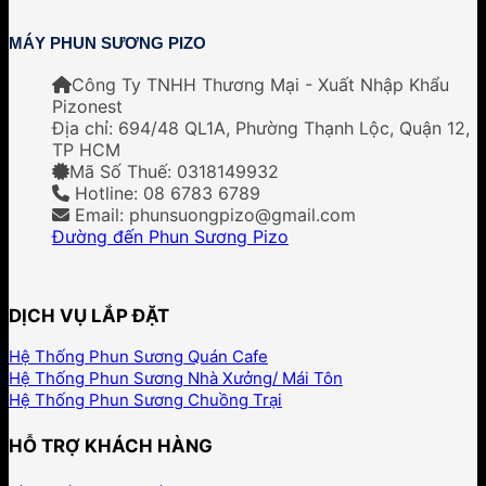
MÁY PHUN SƯƠNG PIZO
Công Ty TNHH Thương Mại - Xuất Nhập Khẩu
Pizonest
Địa chỉ:
694/48 QL1A, Phường Thạnh Lộc, Quận 12,
TP HCM
Mã Số Thuế: 0318149932
Hotline: 08 6783 6789
Email: phunsuongpizo@gmail.com
Đường đến Phun Sương Pizo
DỊCH VỤ LẮP ĐẶT
Hệ Thống Phun Sương Quán Cafe
Hệ Thống Phun Sương Nhà Xưởng/ Mái Tôn
Hệ Thống Phun Sương Chuồng Trại
HỖ TRỢ KHÁCH HÀNG