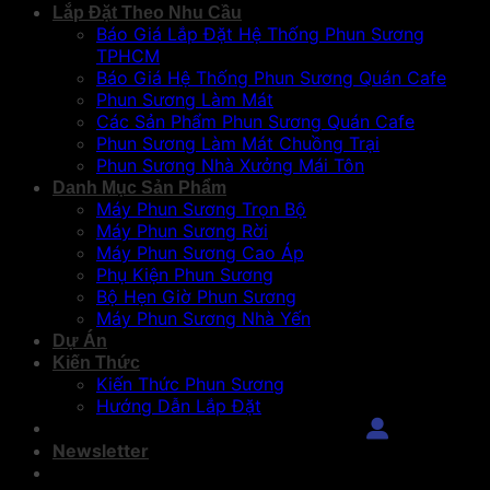
Lắp Đặt Theo Nhu Cầu
Báo Giá Lắp Đặt Hệ Thống Phun Sương
TPHCM
Báo Giá Hệ Thống Phun Sương Quán Cafe
Phun Sương Làm Mát
Các Sản Phẩm Phun Sương Quán Cafe
Phun Sương Làm Mát Chuồng Trại
Phun Sương Nhà Xưởng Mái Tôn
Danh Mục Sản Phẩm
Máy Phun Sương Trọn Bộ
Máy Phun Sương Rời
Máy Phun Sương Cao Áp
Phụ Kiện Phun Sương
Bộ Hẹn Giờ Phun Sương
Máy Phun Sương Nhà Yến
Dự Án
Kiến Thức
Kiến Thức Phun Sương
Hướng Dẫn Lắp Đặt
Đăng Nhập
Newsletter