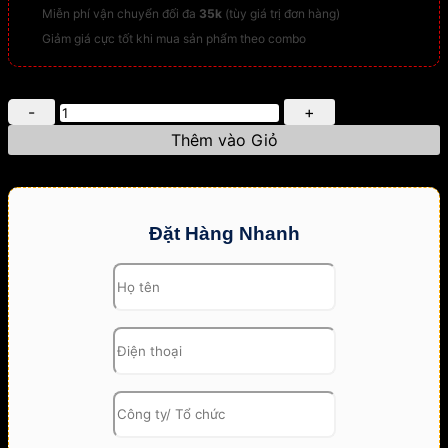
Miễn phí vận chuyển đối đa
35k
(tùy giá trị đơn hàng)
Giảm giá cực tốt khi mua sản phẩm theo combo
Máy
Phun
Thêm vào Giỏ
Sương
FOG-
6150
(Trọn
Bộ
Đặt Hàng Nhanh
150
Béc)
–
Làm
Mát
Hiệu
Quả,
Dễ
Lắp
Đặt
số