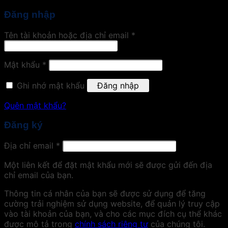
Đăng nhập
Tên tài khoản hoặc địa chỉ email
*
Mật khẩu
*
Ghi nhớ mật khẩu
Đăng nhập
Quên mật khẩu?
Đăng ký
Địa chỉ email
*
Một liên kết để đặt mật khẩu mới sẽ được gửi đến địa
chỉ email của bạn.
Thông tin cá nhân của bạn sẽ được sử dụng để tăng
cường trải nghiệm sử dụng website, để quản lý truy cập
vào tài khoản của bạn, và cho các mục đích cụ thể khác
được mô tả trong
chính sách riêng tư
của chúng tôi.