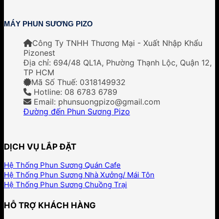
MÁY PHUN SƯƠNG PIZO
Công Ty TNHH Thương Mại - Xuất Nhập Khẩu
Pizonest
Địa chỉ:
694/48 QL1A, Phường Thạnh Lộc, Quận 12,
TP HCM
Mã Số Thuế: 0318149932
Hotline: 08 6783 6789
Email: phunsuongpizo@gmail.com
Đường đến Phun Sương Pizo
DỊCH VỤ LẮP ĐẶT
Hệ Thống Phun Sương Quán Cafe
Hệ Thống Phun Sương Nhà Xưởng/ Mái Tôn
Hệ Thống Phun Sương Chuồng Trại
HỖ TRỢ KHÁCH HÀNG