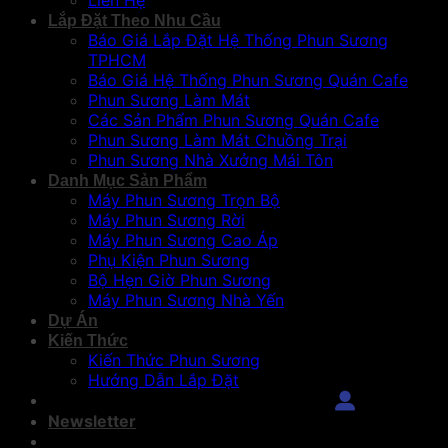
Liên Hệ
Lắp Đặt Theo Nhu Cầu
Báo Giá Lắp Đặt Hệ Thống Phun Sương
TPHCM
Báo Giá Hệ Thống Phun Sương Quán Cafe
Phun Sương Làm Mát
Các Sản Phẩm Phun Sương Quán Cafe
Phun Sương Làm Mát Chuồng Trại
Phun Sương Nhà Xưởng Mái Tôn
Danh Mục Sản Phẩm
Máy Phun Sương Trọn Bộ
Máy Phun Sương Rời
Máy Phun Sương Cao Áp
Phụ Kiện Phun Sương
Bộ Hẹn Giờ Phun Sương
Máy Phun Sương Nhà Yến
Dự Án
Kiến Thức
Kiến Thức Phun Sương
Hướng Dẫn Lắp Đặt
Đăng Nhập
Newsletter