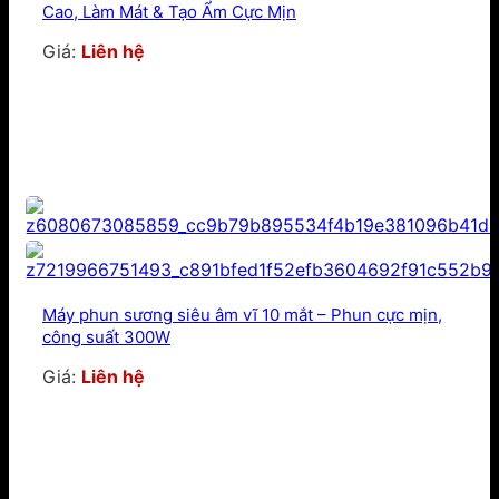
Cao, Làm Mát & Tạo Ẩm Cực Mịn
Giá:
Liên hệ
Máy phun sương siêu âm vĩ 10 mắt – Phun cực mịn,
công suất 300W
Giá:
Liên hệ