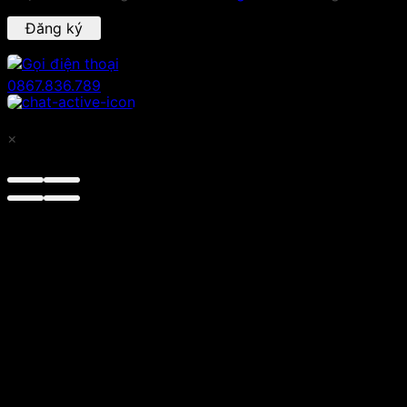
Đăng ký
0867.836.789
×