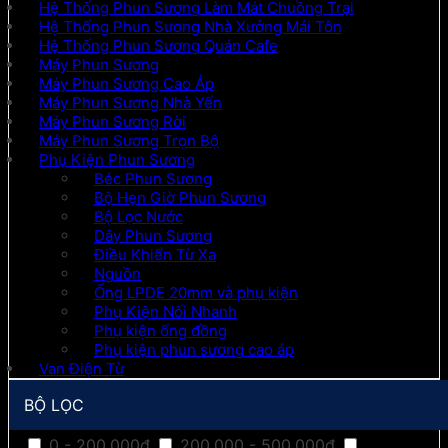
Hệ Thống Phun Sương Làm Mát Chuồng Trại
Hệ Thống Phun Sương Nhà Xưởng Mái Tôn
Hệ Thống Phun Sương Quán Cafe
Máy Phun Sương
Máy Phun Sương Cao Áp
Máy Phun Sương Nhà Yến
Máy Phun Sương Rời
Máy Phun Sương Trọn Bộ
Phụ Kiện Phun Sương
Béc Phun Sương
Bộ Hẹn Giờ Phun Sương
Bộ Lọc Nước
Dây Phun Sương
Điều Khiển Từ Xa
Nguồn
Ống LPDE 20mm và phụ kiện
Phụ Kiện Nối Nhanh
Phụ kiện ống đồng
Phụ kiện phun sương cao áp
Van Điện Từ
BỘ LỌC
0 - 200.000đ
200.000 - 500.000đ