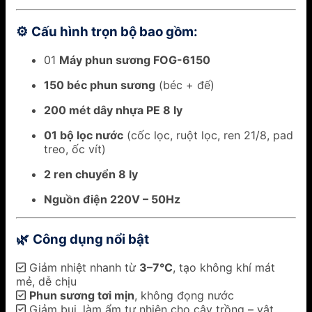
Cấu hình trọn bộ bao gồm:
⚙️
01
Máy phun sương FOG-6150
150 béc phun sương
(béc + đế)
200 mét dây nhựa PE 8 ly
01 bộ lọc nước
(cốc lọc, ruột lọc, ren 21/8, pad
treo, ốc vít)
2 ren chuyển 8 ly
Nguồn điện 220V – 50Hz
Công dụng nổi bật
🌿
✅ Giảm nhiệt nhanh từ
3–7°C
, tạo không khí mát
mẻ, dễ chịu
✅
Phun sương tơi mịn
, không đọng nước
✅ Giảm bụi, làm ẩm tự nhiên cho cây trồng – vật