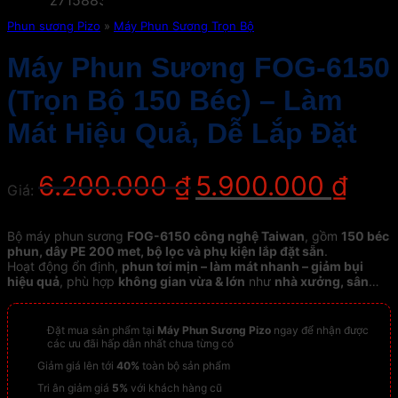
Phun sương Pizo
»
Máy Phun Sương Trọn Bộ
Máy Phun Sương FOG-6150
(Trọn Bộ 150 Béc) – Làm
Mát Hiệu Quả, Dễ Lắp Đặt
Giá
Giá
6.200.000
₫
5.900.000
₫
Giá:
gốc
hiện
là:
tại
6.200.000 ₫.
là:
Bộ máy phun sương
FOG-6150 công nghệ Taiwan
, gồm
150 béc
5.900.0
phun, dây PE 200 met, bộ lọc và phụ kiện lắp đặt sẵn
.
Hoạt động ổn định,
phun tơi mịn – làm mát nhanh – giảm bụi
hiệu quả
, phù hợp
không gian vừa & lớn
như
nhà xưởng, sân
vườn, khu trồng lan – nấm, quán cà phê ngoài trời
.
Đặt mua sản phẩm tại
Máy Phun Sương Pizo
ngay để nhận được
các ưu đãi hấp dẫn nhất chưa từng có
Giảm giá lên tới
40%
toàn bộ sản phẩm
Tri ân giảm giá
5%
với khách hàng cũ