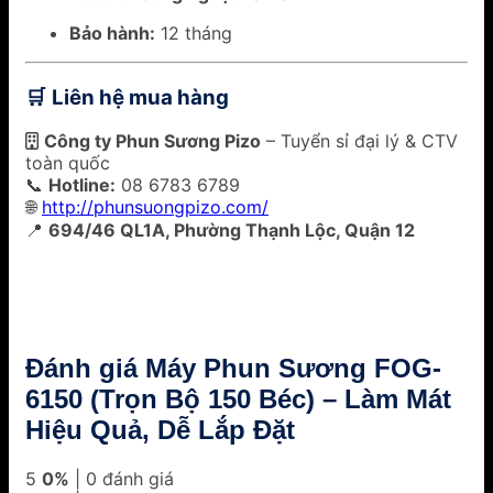
Bảo hành:
12 tháng
Liên hệ mua hàng
🛒
🏢
Công ty Phun Sương Pizo
– Tuyển sỉ đại lý & CTV
toàn quốc
📞
Hotline:
08 6783 6789
🌐
http://phunsuongpizo.com/
📍
694/46 QL1A, Phường Thạnh Lộc, Quận 12
Đánh giá Máy Phun Sương FOG-
6150 (Trọn Bộ 150 Béc) – Làm Mát
Hiệu Quả, Dễ Lắp Đặt
5
0%
| 0 đánh giá