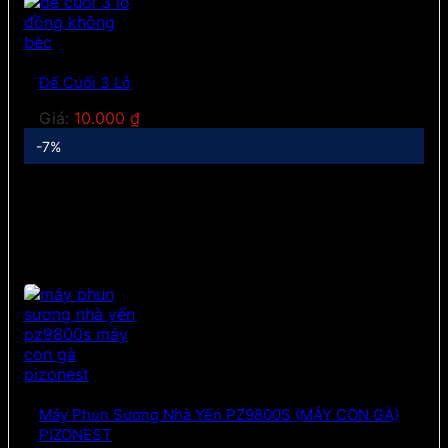
Đế Cuối 3 Lỗ
Giá:
10.000
₫
-7%
Máy Phun Sương Nhà Yến PZ9800S (MÁY CON GÀ)
PIZONEST