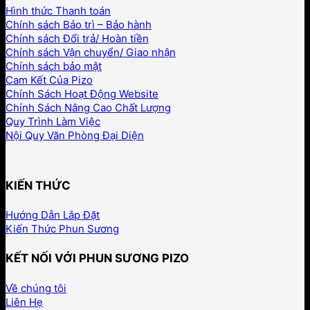
Hình thức Thanh toán
Chính sách Bảo trì – Bảo hành
Chính sách Đổi trả/ Hoàn tiền
Chính sách Vận chuyển/ Giao nhận
Chính sách bảo mật
Cam Kết Của Pizo
Chính Sách Hoạt Động Website
Chính Sách Nâng Cao Chất Lượng
Quy Trình Làm Việc
Nội Quy Văn Phòng Đại Diện
KIẾN THỨC
Hướng Dẫn Lắp Đặt
Kiến Thức Phun Sương
KẾT NỐI VỚI PHUN SƯƠNG PIZO
Về chúng tôi
Liên Hẹ