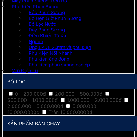
Máy Phun Sương Trọn Bộ
Phụ Kiện Phun Sương
Béc Phun Sương
Bộ Hẹn Giờ Phun Sương
Bộ Lọc Nước
Dây Phun Sương
Điều Khiển Từ Xa
Nguồn
Ống LPDE 20mm và phụ kiện
Phụ Kiện Nối Nhanh
Phụ kiện ống đồng
Phụ kiện phun sương cao áp
Van Điện Từ
BỘ LỌC
0 - 200.000đ
200.000 - 500.000đ
500.000 - 1.000.000đ
1.000.000 - 2.000.000đ
2.000.000 - 5.000.000đ
5.000.000 -
10.000.0000đ
Trên 10.000.0000đ
SẢN PHẨM BÁN CHẠY