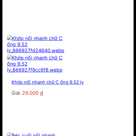
gốc
hiện
là:
tại
25.000 ₫.
là:
20.000 ₫.
Khớp nối nhanh chữ C ống 9.52 ly
Giá:
29.000
₫