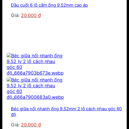
Đầu cuối 6 lỗ cắm ống 9.52mm cao áp
Giá
Giá
Giá:
20.000
₫
gốc
hiện
là:
tại
25.000 ₫.
là:
20.000 ₫.
Béc giữa nối nhanh ống 9.52mm 2 lỗ cách nhau góc 60
độ
Giá
Giá
Giá:
20.000
₫