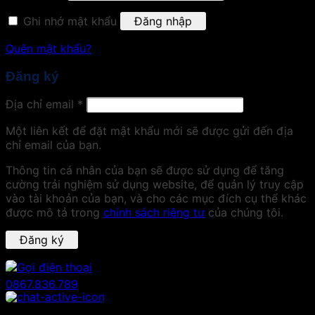
Ghi nhớ mật khẩu
Đăng nhập
Quên mật khẩu?
Đăng ký
Địa chỉ email
*
Một liên kết để đặt mật khẩu mới sẽ được gửi đến địa
chỉ email của bạn.
Thông tin cá nhân của bạn sẽ được sử dụng để tăng
cường trải nghiệm sử dụng website, để quản lý truy cập
vào tài khoản của bạn, và cho các mục đích cụ thể khác
được mô tả trong
chính sách riêng tư
của chúng tôi.
Đăng ký
0867.836.789