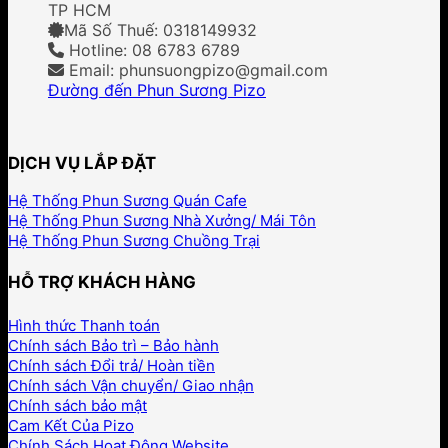
TP HCM
Mã Số Thuế: 0318149932
Hotline: 08 6783 6789
Email: phunsuongpizo@gmail.com
Đường đến Phun Sương Pizo
DỊCH VỤ LẮP ĐẶT
Hệ Thống Phun Sương Quán Cafe
Hệ Thống Phun Sương Nhà Xưởng/ Mái Tôn
Hệ Thống Phun Sương Chuồng Trại
HỖ TRỢ KHÁCH HÀNG
Hình thức Thanh toán
Chính sách Bảo trì – Bảo hành
Chính sách Đổi trả/ Hoàn tiền
Chính sách Vận chuyển/ Giao nhận
Chính sách bảo mật
Cam Kết Của Pizo
Chính Sách Hoạt Động Website