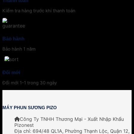
Thanh toán
Kiểm tra hàng trước khi thanh toán
Bảo hành
Bảo hành 1 năm
Đổi mới
Đổi mới 1-1 trong 30 ngày
MÁY PHUN SƯƠNG PIZO
Công Ty TNHH Thương Mại - Xuất Nhập Khẩu
Pizonest
Địa chỉ:
694/48 QL1A, Phường Thạnh Lộc, Quận 12,