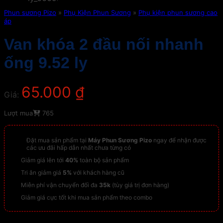
Phun sương Pizo
»
Phụ Kiện Phun Sương
»
Phụ kiện phun sương cao
áp
Van khóa 2 đầu nối nhanh
ống 9.52 ly
65.000
₫
Giá:
Lượt mua
765
Đặt mua sản phẩm tại
Máy Phun Sương Pizo
ngay để nhận được
các ưu đãi hấp dẫn nhất chưa từng có
Giảm giá lên tới
40%
toàn bộ sản phẩm
Tri ân giảm giá
5%
với khách hàng cũ
Miễn phí vận chuyển đối đa
35k
(tùy giá trị đơn hàng)
Giảm giá cực tốt khi mua sản phẩm theo combo