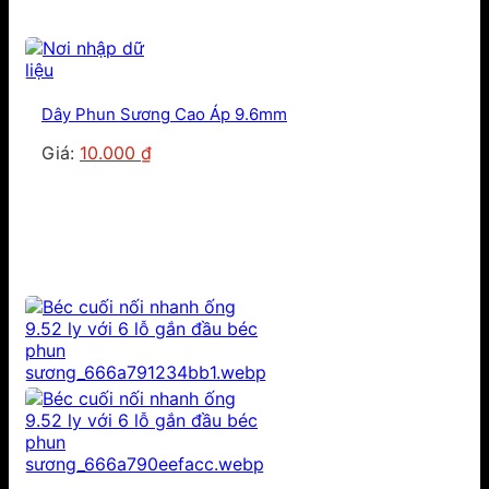
Dây Phun Sương Cao Áp 9.6mm
Giá
Giá
Giá:
10.000
₫
gốc
hiện
là:
tại
15.000 ₫.
là:
10.000 ₫.