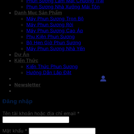
Phun Sương Làm Mát Chuồng Trại
Phun Sương Nhà Xưởng Mái Tôn
Danh Mục Sản Phẩm
Máy Phun Sương Trọn Bộ
Máy Phun Sương Rời
Máy Phun Sương Cao Áp
Phụ Kiện Phun Sương
Bộ Hẹn Giờ Phun Sương
Máy Phun Sương Nhà Yến
Dự Án
Kiến Thức
Kiến Thức Phun Sương
Hướng Dẫn Lắp Đặt
Đăng Nhập
Newsletter
Đăng nhập
Tên tài khoản hoặc địa chỉ email
*
Mật khẩu
*