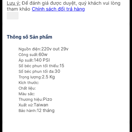
Lưu ý:
Để đánh giá được duyệt, quý khách vui lòng
tham khảo
Chính sách đổi trả hàng
Thông số Sản phẩm
220v out 29v
Nguồn điện:
60w
Công suất:
140 PSI
Áp suất:
15
Số béc phun tối thiểu:
30
Số béc phun tối đa:
2.5 Kg
Trọng lượng:
Kích thước:
Chất liệu:
Màu sắc:
Pizo
Thương hiệu:
Taiwan
Xuất xứ:
12 tháng
Bảo hành: