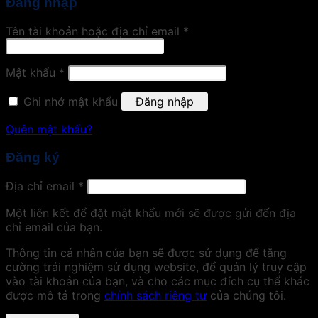
Đăng nhập
Tên tài khoản hoặc địa chỉ email
*
Mật khẩu
*
Ghi nhớ mật khẩu
Đăng nhập
Quên mật khẩu?
Đăng ký
Địa chỉ email
*
Một liên kết để đặt mật khẩu mới sẽ được gửi đến địa
chỉ email của bạn.
Thông tin cá nhân của bạn sẽ được sử dụng để tăng
cường trải nghiệm sử dụng website, để quản lý truy cập
vào tài khoản của bạn, và cho các mục đích cụ thể khác
được mô tả trong
chính sách riêng tư
của chúng tôi.