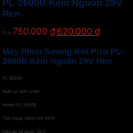
PL-2600B Kèm Nguồn 29V
Ren
Giá
Giá
750.000
₫
620.000
₫
Giá:
gốc
hiện
là:
tại
750.000 ₫.
là:
Máy Phun Sương Rời Pizo PL-
620.000 ₫.
2600B Kèm Nguồn 29V Ren
PL 2600B:
Xuất xứ: ĐÀI LOAN
Model: PL-2600B
Tình trạng: Hàng mới 100%
Điện áp sử dụng: 29 V