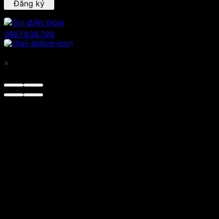
Đăng ký
0867.836.789
×