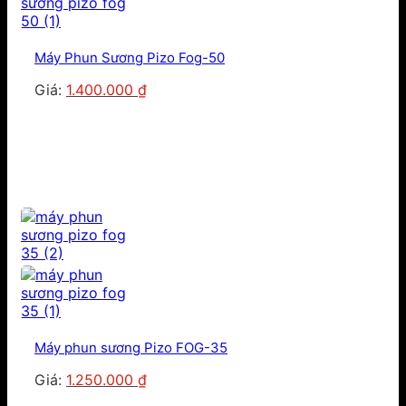
Máy Phun Sương Pizo Fog-50
Giá
Giá
Giá:
1.400.000
₫
gốc
hiện
là:
tại
1.500.000 ₫.
là:
1.400.000 ₫.
Máy phun sương Pizo FOG-35
Giá
Giá
Giá:
1.250.000
₫
gốc
hiện