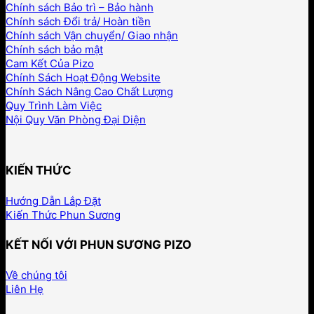
Chính sách Bảo trì – Bảo hành
Chính sách Đổi trả/ Hoàn tiền
Chính sách Vận chuyển/ Giao nhận
Chính sách bảo mật
Cam Kết Của Pizo
Chính Sách Hoạt Động Website
Chính Sách Nâng Cao Chất Lượng
Quy Trình Làm Việc
Nội Quy Văn Phòng Đại Diện
KIẾN THỨC
Hướng Dẫn Lắp Đặt
Kiến Thức Phun Sương
KẾT NỐI VỚI PHUN SƯƠNG PIZO
Về chúng tôi
Liên Hẹ