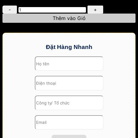
Máy
Phun
Thêm vào Giỏ
Sương
Rời
Pizo
PL-
2600B
Đặt Hàng Nhanh
Kèm
Nguồn
29V
Ren
số
lượng