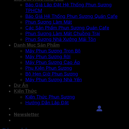
Báo Giá Lắp Đặt Hệ Thống Phun Sương
TPHCM
Báo Giá Hệ Thống Phun Sương Quán Cafe
Phun Sương Làm Mát
Các Sản Phẩm Phun Sương Quán Cafe
Phun Sương Làm Mát Chuồng Trại
Phun Sương Nhà Xưởng Mái Tôn
Danh Mục Sản Phẩm
Máy Phun Sương Trọn Bộ
Máy Phun Sương Rời
Máy Phun Sương Cao Áp
Phụ Kiện Phun Sương
Bộ Hẹn Giờ Phun Sương
Máy Phun Sương Nhà Yến
Dự Án
Kiến Thức
Kiến Thức Phun Sương
Hướng Dẫn Lắp Đặt
Đăng Nhập
Newsletter