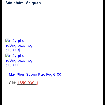
Sản phẩm liên quan
Máy Phun Sương Pizo Fog 6100
Giá
Giá
Giá:
1.850.000
₫
gốc
hiện
là:
tại
2.000.000 ₫.
là:
1.850.000 ₫.