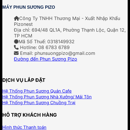
MÁY PHUN SƯƠNG PIZO
Công Ty TNHH Thương Mại - Xuất Nhập Khẩu
Pizonest
Địa chỉ:
694/48 QL1A, Phường Thạnh Lộc, Quận 12,
TP HCM
Mã Số Thuế: 0318149932
Hotline: 08 6783 6789
Email: phunsuongpizo@gmail.com
Đường đến Phun Sương Pizo
DỊCH VỤ LẮP ĐẶT
Hệ Thống Phun Sương Quán Cafe
Hệ Thống Phun Sương Nhà Xưởng/ Mái Tôn
Hệ Thống Phun Sương Chuồng Trại
HỖ TRỢ KHÁCH HÀNG
Hình thức Thanh toán