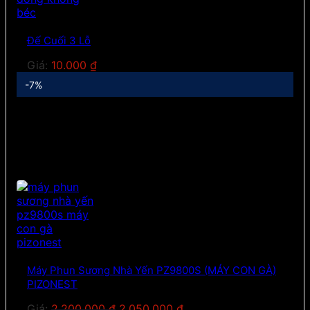
Đế Cuối 3 Lỗ
Giá:
10.000
₫
-7%
Máy Phun Sương Nhà Yến PZ9800S (MÁY CON GÀ)
PIZONEST
Giá
Giá
Giá:
2.200.000
₫
2.050.000
₫