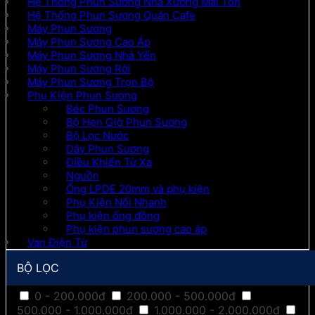
Hệ Thống Phun Sương Nhà Xưởng Mái Tôn
Hệ Thống Phun Sương Quán Cafe
Máy Phun Sương
Máy Phun Sương Cao Áp
Máy Phun Sương Nhà Yến
Máy Phun Sương Rời
Máy Phun Sương Trọn Bộ
Phụ Kiện Phun Sương
Béc Phun Sương
Bộ Hẹn Giờ Phun Sương
Bộ Lọc Nước
Dây Phun Sương
Điều Khiển Từ Xa
Nguồn
Ống LPDE 20mm và phụ kiện
Phụ Kiện Nối Nhanh
Phụ kiện ống đồng
Phụ kiện phun sương cao áp
Van Điện Từ
BỘ LỌC
0 - 200.000đ
200.000 - 500.000đ
500.000 - 1.000.000đ
1.000.000 - 2.000.000đ